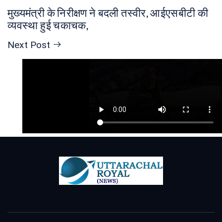
मुख्यमंत्री के निरीक्षण ने बदली तस्वीर, आईएसबीटी की
होम
व्यवस्था हुई चकाचक,
उत्तराखण्ड
Next Post
राजनीति
देश
टेक्नोलॉजी
राज्य
खेल
मनोरंजन
शिक्षा
धर्म
क्राइम